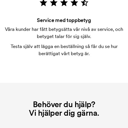
tändsticksplån tillverkas efter beställning.
Vad är en tryckschablon?
Tryckschablonen är en slags mall som används vid
Service med toppbetyg
tryckning. Vi måste ta fram en tryckschablon för
Våra kunder har fått betygsätta vår nivå av service, och
varje färg som ska tryckas. Kostnaden för
betyget talar för sig själv.
tryckschablonen försvinner när du repeatbeställer.
Testa själv att lägga en beställning så får du se hur
berättigat vårt betyg är.
Behöver du hjälp?
Vi hjälper dig gärna.