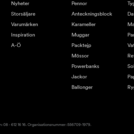
Nyheter
Pennor
Ty
Storsäljare
Anteckningsblock
Da
Varumärken
Karameller
Ma
Inspiration
Muggar
Pa
A-Ö
Packtejp
Va
Mössor
Re
Powerbanks
So
Jackor
Pa
Ballonger
Ry
n: 08 - 612 16 16. Organisationsnummer: 556709-1979.