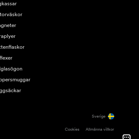
gkassar
torväskor
gneter
raplyer
ttenflaskor
flexer
lglasögon
ppersmuggar
ggsäckar
Sverige
Cookies
Allmänna villkor