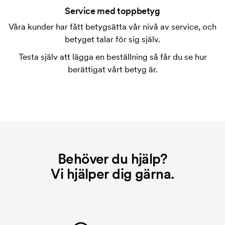
tryckning. Vi måste ta fram en tryckschablon för
Service med toppbetyg
varje färg som ska tryckas. Kostnaden för
Våra kunder har fått betygsätta vår nivå av service, och
tryckschablonen försvinner när du repeatbeställer.
betyget talar för sig själv.
Testa själv att lägga en beställning så får du se hur
berättigat vårt betyg är.
Behöver du hjälp?
Vi hjälper dig gärna.