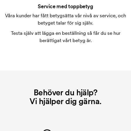
tryckning. Vi måste ta fram en tryckschablon för
Service med toppbetyg
varje färg som ska tryckas. Kostnaden för
Våra kunder har fått betygsätta vår nivå av service, och
tryckschablonen försvinner när du repeatbeställer.
betyget talar för sig själv.
Vad är en startkostnad?
Testa själv att lägga en beställning så får du se hur
På vissa produkter finns en startkostnad för
berättigat vårt betyg är.
märkningen. Startkostnaden är en uppstartsavgift
för märkningen. Startkostnaden försvinner inte vid
en repeatbeställning.
Behöver du hjälp?
Vi hjälper dig gärna.