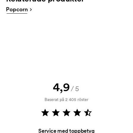
offert innan din beställning blir bindande. Vill du se
Popcorn
en skiss nu direkt? Skicka då bara din logga till oss
och du har skissen hos dig inom någon timme.
Kan jag få ett prov?
Inga problem! Det löser vi.
Hur betalar jag?
Betalning sker mot faktura 30 dagar efter
kreditprövning. Fakturering sker efter leverans.
Kortbetalning är möjligt.
4,9
Vad är en startkostnad?
/5
På vissa produkter finns en startkostnad för
Baserat på 2 405 röster
märkningen. Startkostnaden är en uppstartsavgift
för märkningen. Startkostnaden försvinner inte vid
en repeatbeställning.
Service med toppbetyg