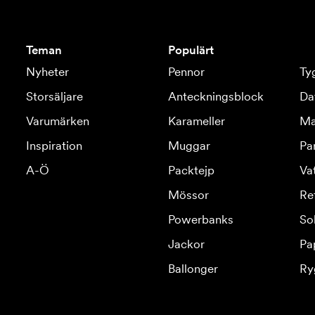
Teman
Populärt
Nyheter
Pennor
Ty
Storsäljare
Anteckningsblock
Da
Varumärken
Karameller
Ma
Inspiration
Muggar
Pa
A-Ö
Packtejp
Va
Mössor
Re
Powerbanks
So
Jackor
Pa
Ballonger
Ry