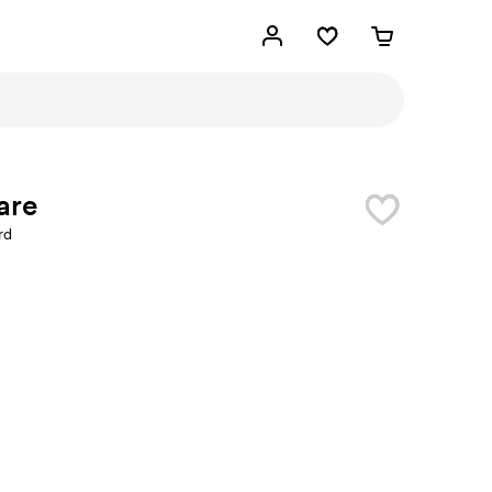
are
rd