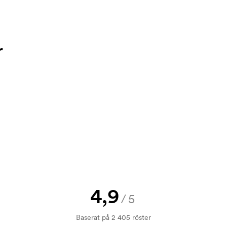
ffert innan din beställning blir
bara din logga till oss och du har
r
rövning. Fakturering sker efter
 tryckning. Vi måste ta fram en
ostnaden för tryckschablonen
4,9
/5
Baserat på 2 405 röster