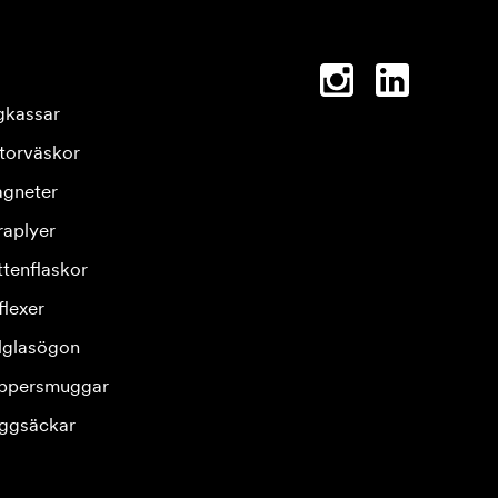
gkassar
torväskor
gneter
raplyer
ttenflaskor
flexer
lglasögon
ppersmuggar
ggsäckar