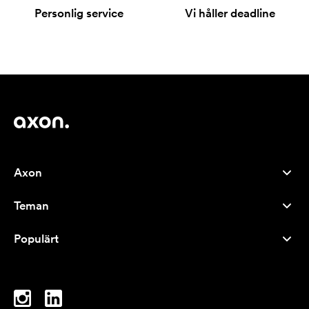
Personlig service
Vi håller deadline
Axon
Kundservice
Teman
Om oss
Nyheter
Careers
Populärt
Storsäljare
Pennor
Hållbarhet
Varumärken
Tygkassar
Inspiration
Anteckningsblock