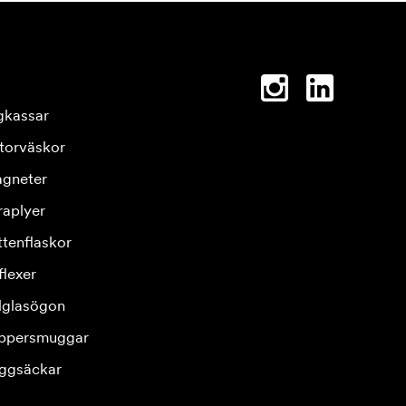
gkassar
torväskor
gneter
raplyer
ttenflaskor
flexer
lglasögon
ppersmuggar
ggsäckar