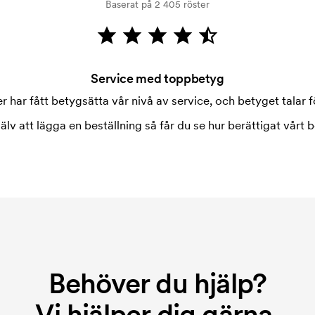
Baserat på 2 405 röster
Service med toppbetyg
 har fått betygsätta vår nivå av service, och betyget talar fö
jälv att lägga en beställning så får du se hur berättigat vårt b
Behöver du hjälp?
Vi hjälper dig gärna.