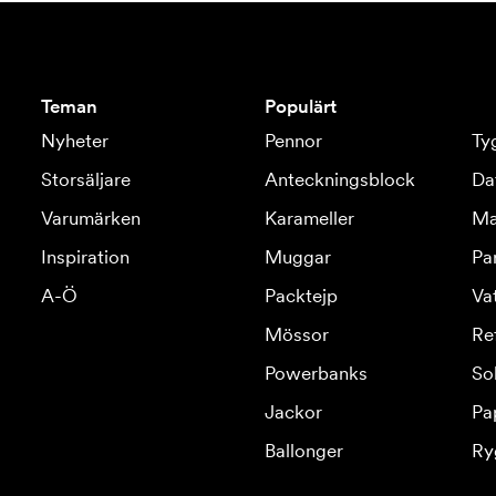
Teman
Populärt
Nyheter
Pennor
Ty
Storsäljare
Anteckningsblock
Da
Varumärken
Karameller
Ma
Inspiration
Muggar
Pa
A-Ö
Packtejp
Va
Mössor
Re
Powerbanks
So
Jackor
Pa
Ballonger
Ry