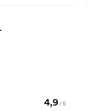
ffert innan din beställning blir
bara din logga till oss och du har
r
rövning. Fakturering sker efter
kningen. Startkostnaden är en
örsvinner inte vid en
4,9
/5