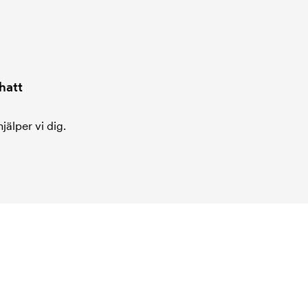
hatt
jälper vi dig.