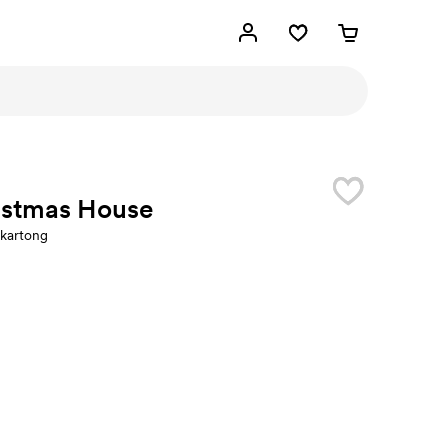
istmas House
kartong