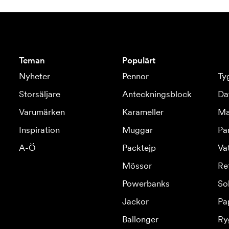
Teman
Populärt
Nyheter
Pennor
Ty
Storsäljare
Anteckningsblock
Da
Varumärken
Karameller
Ma
Inspiration
Muggar
Pa
A-Ö
Packtejp
Va
Mössor
Re
Powerbanks
So
Jackor
Pa
Ballonger
Ry