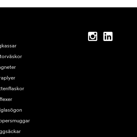
gkassar
torväskor
gneter
raplyer
ttenflaskor
flexer
lglasögon
ppersmuggar
ggsäckar