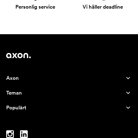
Personlig service
Vi håller deadline
Axon
Kundservice
Teman
Om oss
Nyheter
Careers
Populärt
Storsäljare
Pennor
Hållbarhet
Varumärken
Tygkassar
Inspiration
Anteckningsblock