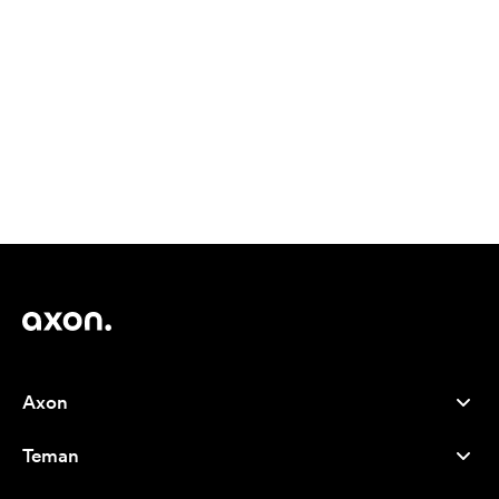
Axon
Kundservice
Teman
Om oss
Nyheter