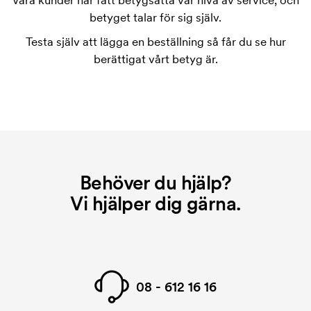
Våra kunder har fått betygsätta vår nivå av service, och
tryckschablonen försvinner när du repeatbeställer.
betyget talar för sig själv.
Testa själv att lägga en beställning så får du se hur
berättigat vårt betyg är.
Behöver du hjälp?
Vi hjälper dig gärna.
08 - 612 16 16