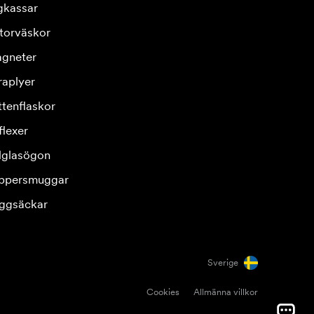
gkassar
torväskor
gneter
raplyer
ttenflaskor
flexer
lglasögon
ppersmuggar
ggsäckar
Sverige
Cookies
Allmänna villkor