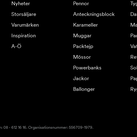
Nyheter
Pennor
Ty
Storsäljare
Anteckningsblock
Da
Varumärken
Karameller
Ma
Inspiration
Muggar
Pa
A-Ö
Packtejp
Va
Mössor
Re
Powerbanks
So
Jackor
Pa
Ballonger
Ry
n: 08 - 612 16 16. Organisationsnummer: 556709-1979.