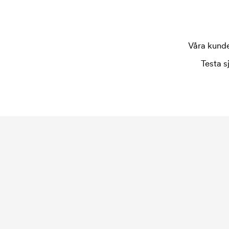
Vad är en startkostnad?
På vissa produkter finns en startkostnad för mär
uppstartsavgift för märkningen. Startkostnaden f
repeatbeställning.
Våra kunder
Testa s