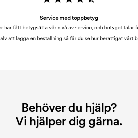
kningen. Startkostnaden är en
örsvinner inte vid en
Service med toppbetyg
 har fått betygsätta vår nivå av service, och betyget talar fö
jälv att lägga en beställning så får du se hur berättigat vårt b
Behöver du hjälp?
Vi hjälper dig gärna.