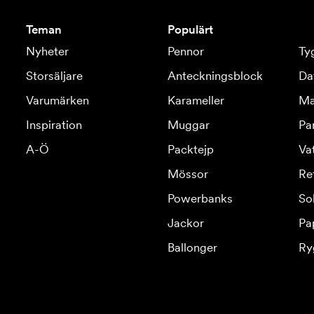
Teman
Populärt
Nyheter
Pennor
Ty
Storsäljare
Anteckningsblock
Da
Varumärken
Karameller
Ma
Inspiration
Muggar
Pa
A-Ö
Packtejp
Va
Mössor
Re
Powerbanks
So
Jackor
Pa
Ballonger
Ry