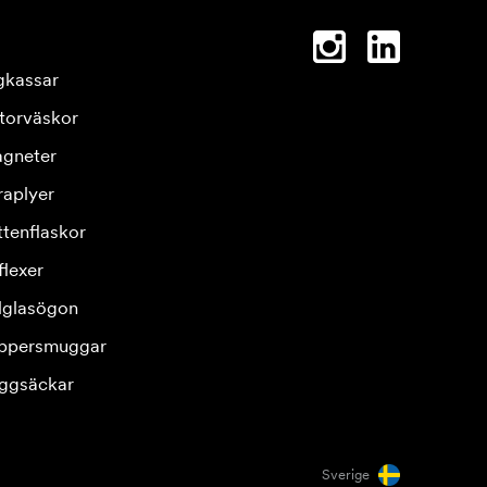
gkassar
torväskor
gneter
raplyer
ttenflaskor
flexer
lglasögon
ppersmuggar
ggsäckar
Sverige