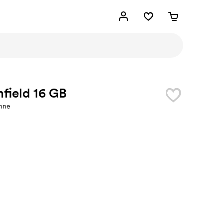
nfield 16 GB
nne