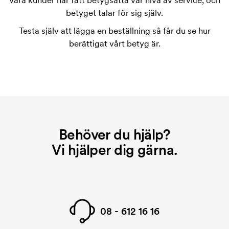
Våra kunder har fått betygsätta vår nivå av service, och
tryckschablonen försvinner när du repeatbeställer.
betyget talar för sig själv.
Testa själv att lägga en beställning så får du se hur
berättigat vårt betyg är.
Behöver du hjälp?
Vi hjälper dig gärna.
08 - 612 16 16