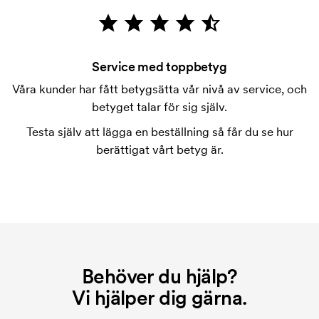
Vad är en tryckschablon?
Tryckschablonen är en slags mall som används vid
tryckning. Vi måste ta fram en tryckschablon för
Service med toppbetyg
varje färg som ska tryckas. Kostnaden för
Våra kunder har fått betygsätta vår nivå av service, och
tryckschablonen försvinner när du repeatbeställer.
betyget talar för sig själv.
Testa själv att lägga en beställning så får du se hur
berättigat vårt betyg är.
Behöver du hjälp?
Vi hjälper dig gärna.