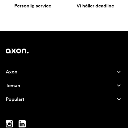
Personlig service
Vi håller deadline
Axon
Kundservice
Teman
Om oss
Nyheter
Careers
Populärt
Storsäljare
Pennor
Hållbarhet
Varumärken
Tygkassar
Inspiration
Anteckningsblock