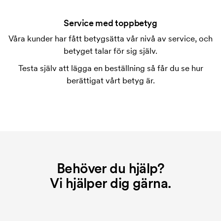
Tryckschablonen är en slags mall som används vid
tryckning. Vi måste ta fram en tryckschablon för
Service med toppbetyg
varje färg som ska tryckas. Kostnaden för
Våra kunder har fått betygsätta vår nivå av service, och
tryckschablonen försvinner när du repeatbeställer.
betyget talar för sig själv.
Vad är en startkostnad?
Testa själv att lägga en beställning så får du se hur
På vissa produkter finns en startkostnad för
berättigat vårt betyg är.
märkningen. Startkostnaden är en uppstartsavgift
för märkningen. Startkostnaden försvinner inte vid
en repeatbeställning.
Behöver du hjälp?
Vi hjälper dig gärna.