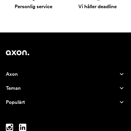
Personlig service
Vi håller deadline
Axon
Kundservice
Teman
Om oss
Nyheter
Careers
Populärt
Storsäljare
Pennor
Hållbarhet
Varumärken
Tygkassar
Inspiration
Anteckningsblock