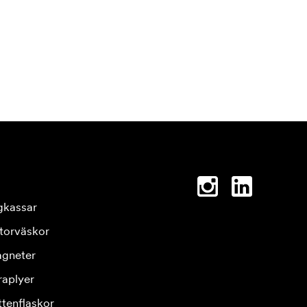
gkassar
torväskor
gneter
raplyer
ttenflaskor