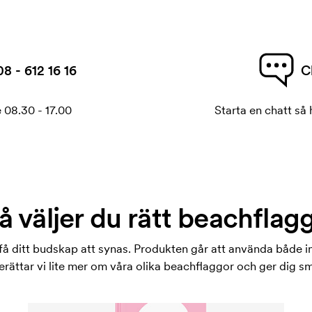
08 - 612 16 16
C
 08.30 - 17.00
Starta en chatt så h
å väljer du rätt beachflag
 få ditt budskap att synas. Produkten går att använda både 
ttar vi lite mer om våra olika beachflaggor och ger dig smar