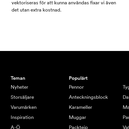
vektoriseras för att kunna användas fixar vi även
det utan extra kostnad.
Teman
Populärt
Nyheter
Pennor
Ty
Storsäljare
Anteckningsblock
Da
Varumärken
Karameller
Ma
Inspiration
Muggar
Pa
A-Ö
Packtejp
Va