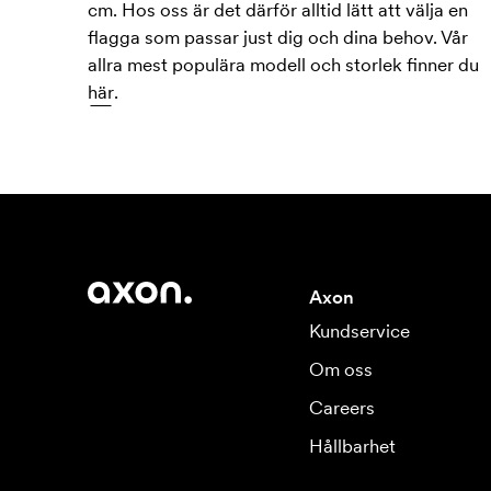
cm. Hos oss är det därför alltid lätt att välja en
flagga som passar just dig och dina behov. Vår
allra mest populära modell och storlek finner du
här
.
Axon
Kundservice
Om oss
Careers
Hållbarhet