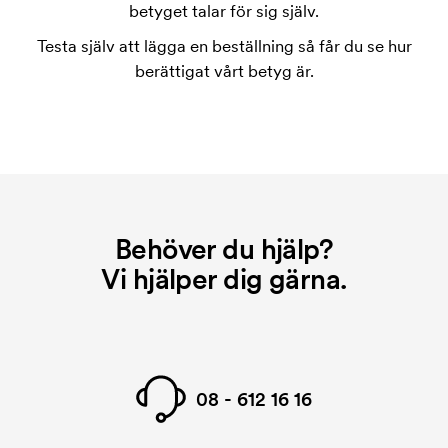
tryckschablonen försvinner när du repeatbeställer.
betyget talar för sig själv.
Vad är en startkostnad?
Testa själv att lägga en beställning så får du se hur
På vissa produkter finns en startkostnad för
berättigat vårt betyg är.
märkningen. Startkostnaden är en uppstartsavgift
för märkningen. Startkostnaden försvinner inte vid
en repeatbeställning.
Behöver du hjälp?
Vi hjälper dig gärna.
08 - 612 16 16