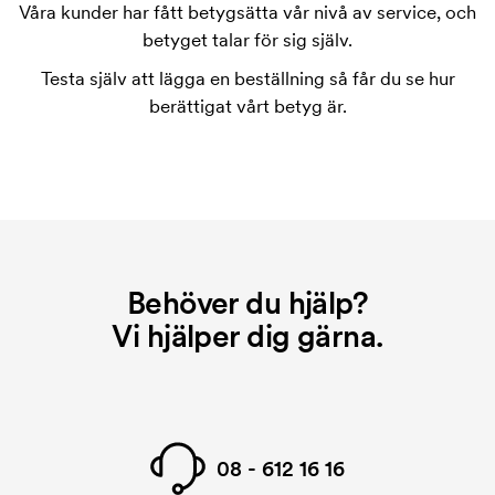
varje färg som ska tryckas. Kostnaden för
Våra kunder har fått betygsätta vår nivå av service, och
tryckschablonen försvinner när du repeatbeställer.
betyget talar för sig själv.
Testa själv att lägga en beställning så får du se hur
berättigat vårt betyg är.
Behöver du hjälp?
Vi hjälper dig gärna.
08 - 612 16 16