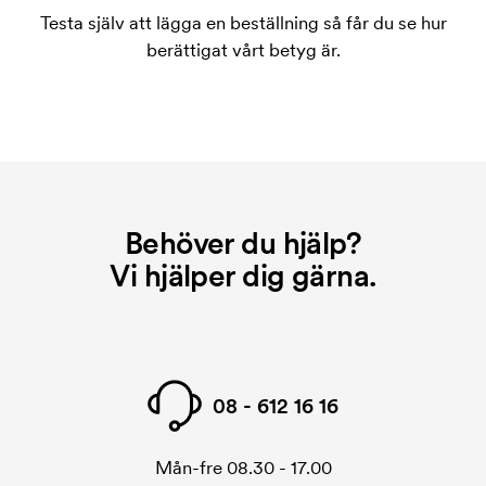
Vad är en startkostnad?
Testa själv att lägga en beställning så får du se hur
På vissa produkter finns en startkostnad för
berättigat vårt betyg är.
märkningen. Startkostnaden är en uppstartsavgift
för märkningen. Startkostnaden försvinner inte vid
en repeatbeställning.
Behöver du hjälp?
Vi hjälper dig gärna.
08 - 612 16 16
Mån-fre 08.30 - 17.00