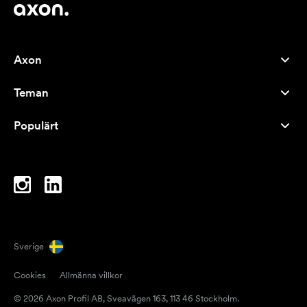
Axon
Kundservice
Teman
Om oss
Nyheter
Careers
Populärt
Storsäljare
Pennor
Hållbarhet
Varumärken
Tygkassar
Inspiration
Anteckningsblock
A-Ö
Datorväskor
Karameller
Sverige
Magneter
Cookies
Allmänna villkor
Muggar
© 2026 Axon Profil AB, Sveavägen 163, 113 46 Stockholm.