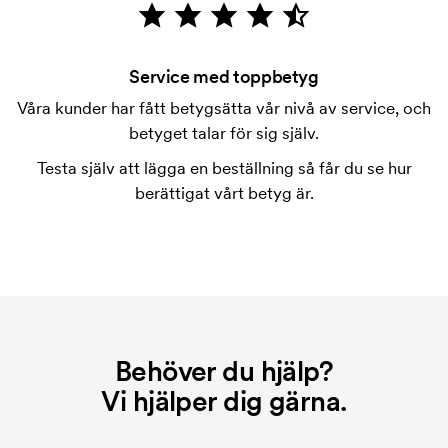
Vad är en tryckschablon?
Tryckschablonen är en slags mall som används vid
tryckning. Vi måste ta fram en tryckschablon för
Service med toppbetyg
varje färg som ska tryckas. Kostnaden för
Våra kunder har fått betygsätta vår nivå av service, och
tryckschablonen försvinner när du repeatbeställer.
betyget talar för sig själv.
Testa själv att lägga en beställning så får du se hur
berättigat vårt betyg är.
Behöver du hjälp?
Vi hjälper dig gärna.