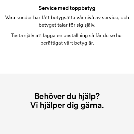
tryckning. Vi måste ta fram en tryckschablon för
Service med toppbetyg
varje färg som ska tryckas. Kostnaden för
Våra kunder har fått betygsätta vår nivå av service, och
tryckschablonen försvinner när du repeatbeställer.
betyget talar för sig själv.
Testa själv att lägga en beställning så får du se hur
berättigat vårt betyg är.
Behöver du hjälp?
Vi hjälper dig gärna.