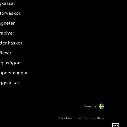
gkassar
torväskor
gneter
raplyer
ttenflaskor
flexer
lglasögon
ppersmuggar
ggsäckar
Sverige
Cookies
Allmänna villkor