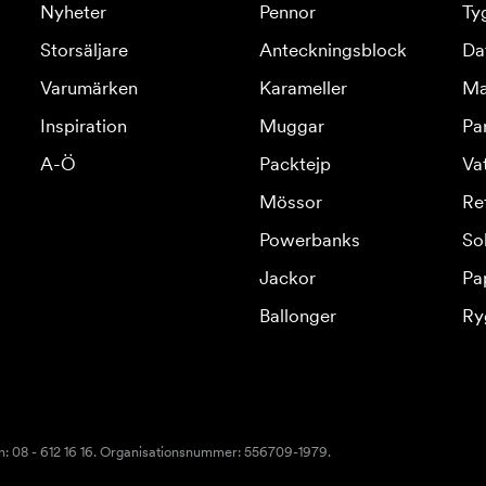
Nyheter
Pennor
Ty
Storsäljare
Anteckningsblock
Da
Varumärken
Karameller
Ma
Inspiration
Muggar
Pa
A-Ö
Packtejp
Va
Mössor
Re
Powerbanks
So
Jackor
Pa
Ballonger
Ry
n: 08 - 612 16 16. Organisationsnummer: 556709-1979.