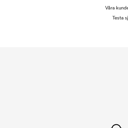
repeatbeställning.
Våra kunder
Testa s