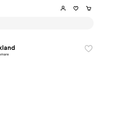
kland
mmare