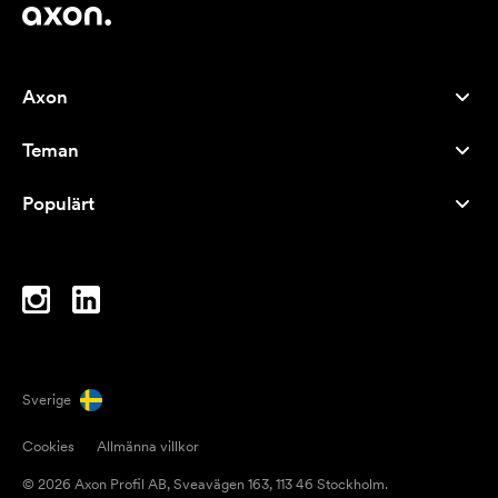
Axon
Kundservice
Teman
Om oss
Nyheter
Careers
Populärt
Storsäljare
Pennor
Hållbarhet
Varumärken
Tygkassar
Inspiration
Anteckningsblock
A-Ö
Datorväskor
Karameller
Sverige
Magneter
Cookies
Allmänna villkor
Muggar
© 2026 Axon Profil AB, Sveavägen 163, 113 46 Stockholm.