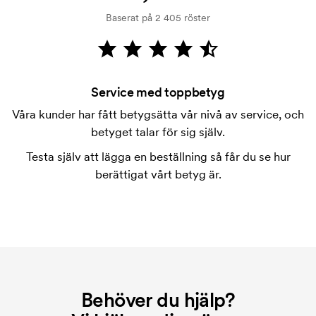
kreditprövning. Fakturering sker efter leverans.
Baserat på 2 405 röster
Kortbetalning är möjligt.
Vad är en tryckschablon?
Tryckschablonen är en slags mall som används vid
tryckning. Vi måste ta fram en tryckschablon för
Service med toppbetyg
varje färg som ska tryckas. Kostnaden för
Våra kunder har fått betygsätta vår nivå av service, och
tryckschablonen försvinner när du repeatbeställer.
betyget talar för sig själv.
Vad är en startkostnad?
Testa själv att lägga en beställning så får du se hur
På vissa produkter finns en startkostnad för
berättigat vårt betyg är.
märkningen. Startkostnaden är en uppstartsavgift
för märkningen. Startkostnaden försvinner inte vid
en repeatbeställning.
Behöver du hjälp?