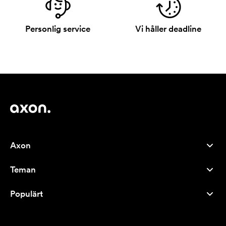
Personlig service
Vi håller deadline
Axon
Kundservice
Teman
Om oss
Nyheter
Careers
Populärt
Storsäljare
Pennor
Hållbarhet
Varumärken
Tygkassar