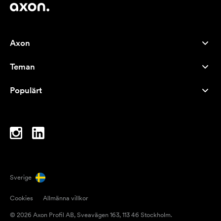
Axon
Kundservice
Teman
Om oss
Nyheter
Careers
Populärt
Storsäljare
Pennor
Hållbarhet
Varumärken
Tygkassar
Inspiration
Anteckningsblock
A-Ö
Datorväskor
Karameller
Sverige
Magneter
Cookies
Allmänna villkor
Muggar
© 2026 Axon Profil AB, Sveavägen 163, 113 46 Stockholm.