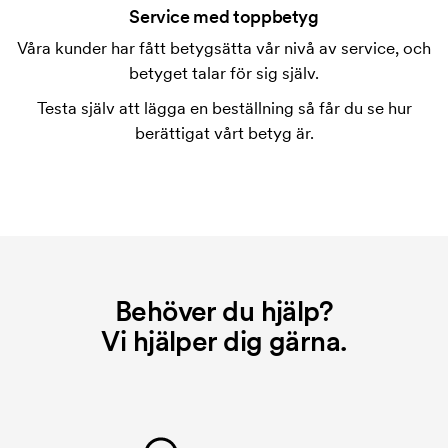
tryckning. Vi måste ta fram en tryckschablon för
Service med toppbetyg
varje färg som ska tryckas. Kostnaden för
Våra kunder har fått betygsätta vår nivå av service, och
tryckschablonen försvinner när du repeatbeställer.
betyget talar för sig själv.
Testa själv att lägga en beställning så får du se hur
berättigat vårt betyg är.
Behöver du hjälp?
Vi hjälper dig gärna.