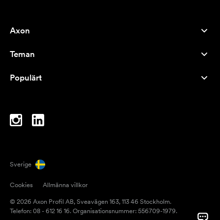
Axon
Kundservice
Teman
Om oss
Nyheter
Careers
Populärt
Storsäljare
Pennor
Hållbarhet
Varumärken
Tygkassar
Inspiration
Anteckningsblock
A-Ö
Datorväskor
Karameller
Sverige
Magneter
Cookies
Allmänna villkor
Muggar
© 2026 Axon Profil AB, Sveavägen 163, 113 46 Stockholm.
Paraplyer
Telefon: 08 - 612 16 16. Organisationsnummer: 556709-1979.