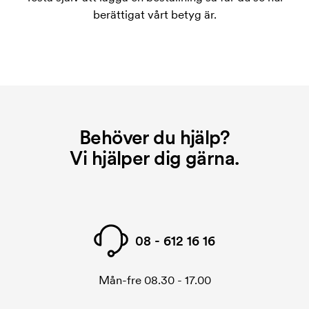
På vissa produkter finns en startkostnad för
berättigat vårt betyg är.
märkningen. Startkostnaden är en uppstartsavgift
för märkningen. Startkostnaden försvinner inte vid
en repeatbeställning.
Behöver du hjälp?
Vi hjälper dig gärna.
08 - 612 16 16
Mån-fre 08.30 - 17.00