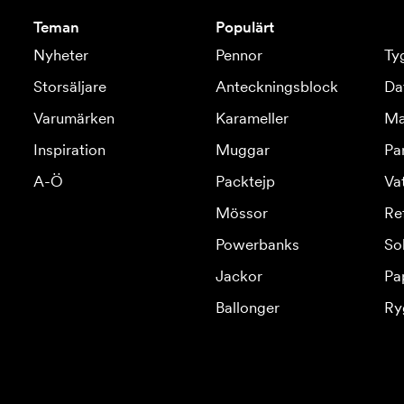
Teman
Populärt
Nyheter
Pennor
Ty
Storsäljare
Anteckningsblock
Da
Varumärken
Karameller
Ma
Inspiration
Muggar
Pa
A-Ö
Packtejp
Va
Mössor
Re
Powerbanks
So
Jackor
Pa
Ballonger
Ry