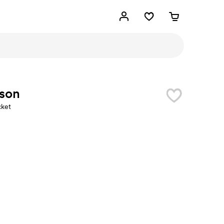
son
cket