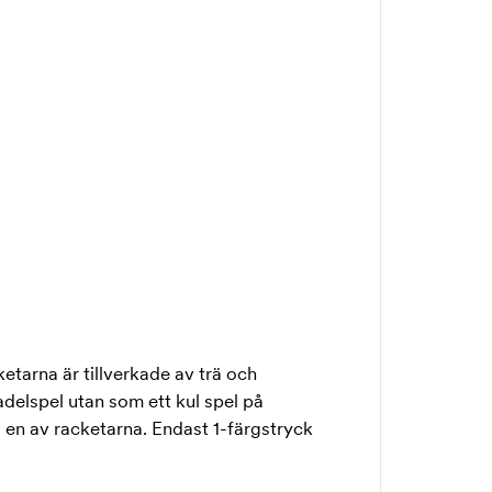
etarna är tillverkade av trä och
padelspel utan som ett kul spel på
å en av racketarna. Endast 1-färgstryck