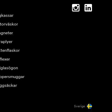
gkassar
torväskor
gneter
raplyer
ttenflaskor
flexer
lglasögon
ppersmuggar
ggsäckar
Sverige