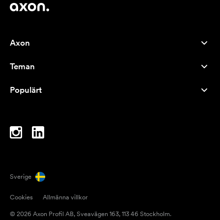
Axon
Kundservice
Teman
Om oss
Nyheter
Careers
Populärt
Storsäljare
Pennor
Hållbarhet
Varumärken
Tygkassar
Inspiration
Anteckningsblock
A-Ö
Datorväskor
Karameller
Sverige
Magneter
Cookies
Allmänna villkor
Muggar
© 2026 Axon Profil AB, Sveavägen 163, 113 46 Stockholm.