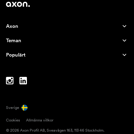
Axon
Kundservice
Teman
Om oss
Nyheter
Careers
Populärt
Storsäljare
Pennor
Hållbarhet
Varumärken
Tygkassar
Inspiration
Anteckningsblock
A-Ö
Datorväskor
Karameller
Sverige
Magneter
Cookies
Allmänna villkor
Muggar
© 2026 Axon Profil AB, Sveavägen 163, 113 46 Stockholm.