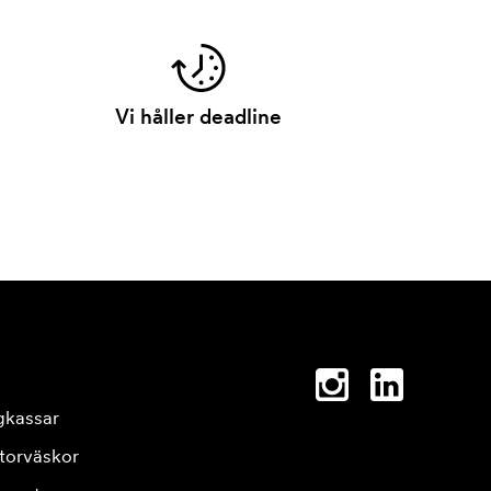
Vi håller deadline
gkassar
torväskor