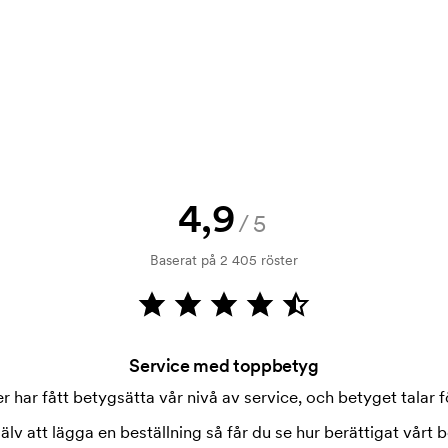
rövning. Fakturering sker efter
4,9
/5
kningen. Startkostnaden är en
örsvinner inte vid en
Baserat på 2 405 röster
Service med toppbetyg
 har fått betygsätta vår nivå av service, och betyget talar fö
jälv att lägga en beställning så får du se hur berättigat vårt b