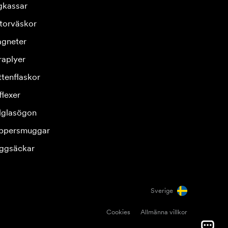
gkassar
torväskor
gneter
raplyer
ttenflaskor
flexer
lglasögon
ppersmuggar
ggsäckar
Sverige
Cookies
Allmänna villkor