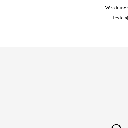
repeatbeställning.
Våra kunder
Testa s