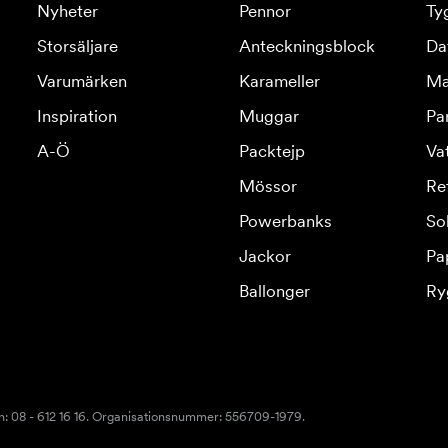
Nyheter
Pennor
Ty
Storsäljare
Anteckningsblock
Da
Varumärken
Karameller
Ma
Inspiration
Muggar
Pa
A-Ö
Packtejp
Va
Mössor
Re
Powerbanks
So
Jackor
Pa
Ballonger
Ry
n: 08 - 612 16 16. Organisationsnummer: 556709-1979.