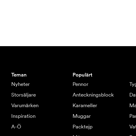
Teman
Populärt
Nyheter
Pennor
Ty
Storsäljare
Anteckningsblock
Da
Varumärken
Karameller
Ma
Inspiration
Muggar
Pa
A-Ö
Packtejp
Va