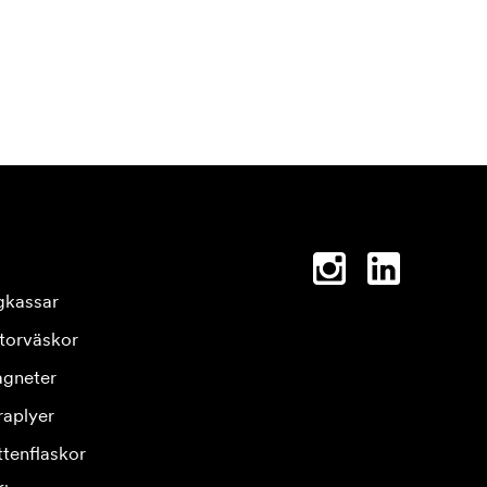
gkassar
torväskor
gneter
raplyer
ttenflaskor