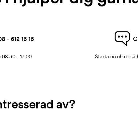
08 - 612 16 16
C
 08.30 - 17.00
Starta en chatt så h
ntresserad av?