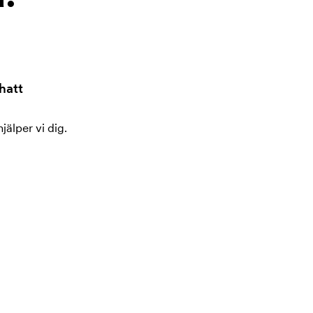
hatt
jälper vi dig.