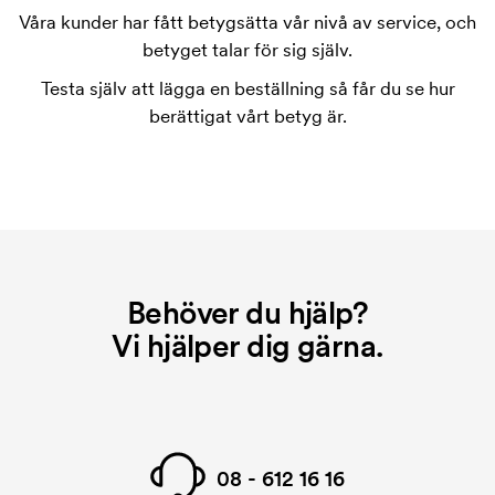
varje färg som ska tryckas. Kostnaden för
Våra kunder har fått betygsätta vår nivå av service, och
tryckschablonen försvinner när du repeatbeställer.
betyget talar för sig själv.
Vad är en startkostnad?
Testa själv att lägga en beställning så får du se hur
På vissa produkter finns en startkostnad för
berättigat vårt betyg är.
märkningen. Startkostnaden är en uppstartsavgift
för märkningen. Startkostnaden försvinner inte vid
en repeatbeställning.
Behöver du hjälp?
Vi hjälper dig gärna.
08 - 612 16 16