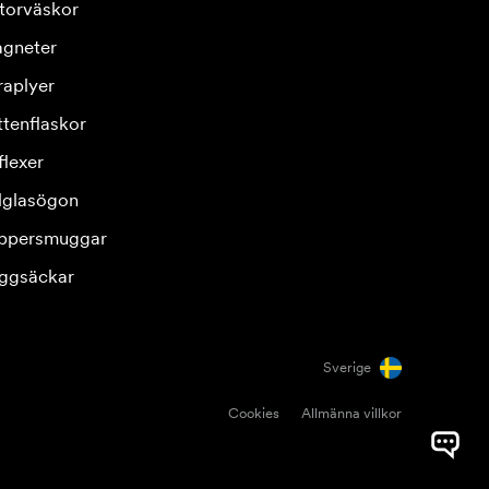
torväskor
gneter
raplyer
ttenflaskor
flexer
lglasögon
ppersmuggar
ggsäckar
Sverige
Cookies
Allmänna villkor