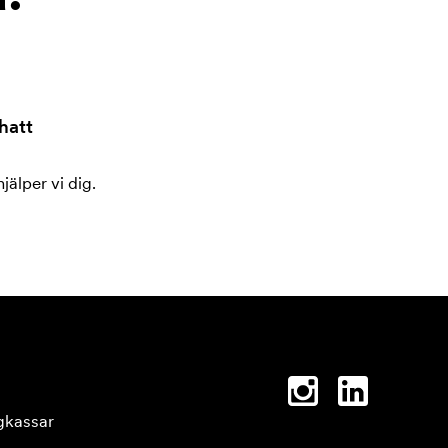
hatt
jälper vi dig.
gkassar