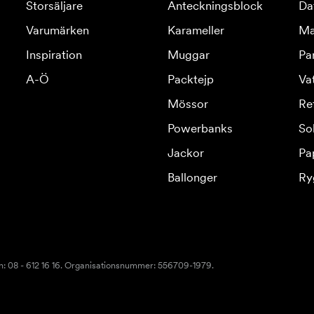
Storsäljare
Anteckningsblock
Da
Varumärken
Karameller
Ma
Inspiration
Muggar
Pa
A-Ö
Packtejp
Va
Mössor
Re
Powerbanks
So
Jackor
Pa
Ballonger
Ry
n: 08 - 612 16 16. Organisationsnummer: 556709-1979.